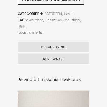
CATEGORIEËN:
ABERDEEN
,
Kasten
TAGS:
Aberdeen
,
Cabinetkast
,
Industrieel
,
staal
[social_share_list]
BESCHRIJVING
REVIEWS (0)
Je vind dit misschien ook leuk