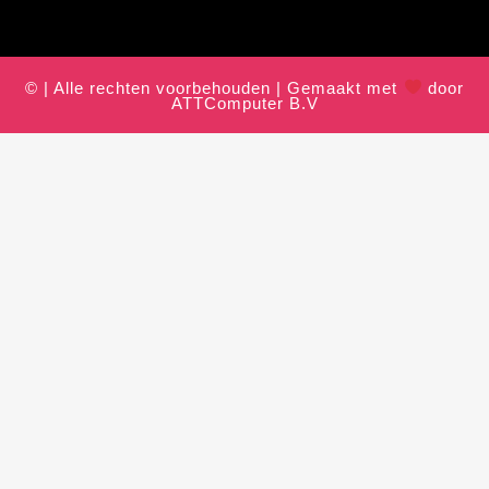
© | Alle rechten voorbehouden | Gemaakt met
door
ATTComputer B.V