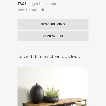
TAGS:
Lagonda
,
tv meubel
[social_share_list]
BESCHRIJVING
REVIEWS (0)
Je vind dit misschien ook leuk