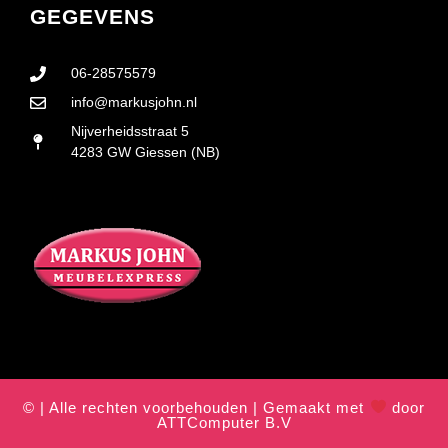
GEGEVENS
06-28575579
info@markusjohn.nl
Nijverheidsstraat 5
4283 GW Giessen (NB)
© | Alle rechten voorbehouden | Gemaakt met
door
ATTComputer B.V