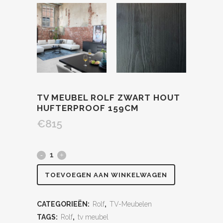
TV MEUBEL ROLF ZWART HOUT
HUFTERPROOF 159CM
€
815
TOEVOEGEN AAN WINKELWAGEN
CATEGORIEËN:
Rolf
,
TV-Meubelen
TAGS:
Rolf
,
tv meubel