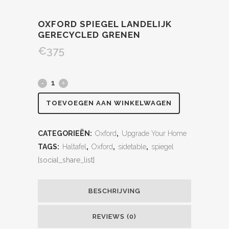
OXFORD SPIEGEL LANDELIJK
GERECYCLED GRENEN
€
375
TOEVOEGEN AAN WINKELWAGEN
CATEGORIEËN:
Oxford
,
Upgrade Your Home
TAGS:
Haltafel
,
Oxford
,
sidetable
,
spiegel
[social_share_list]
BESCHRIJVING
REVIEWS (0)