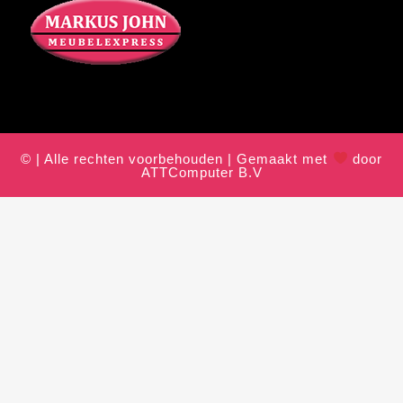
© | Alle rechten voorbehouden | Gemaakt met
door
ATTComputer B.V