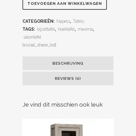
TOEVOEGEN AAN WINKELWAGEN
CATEGORIEËN:
Napels
,
Tafels
TAGS:
bijzettafel
,
hoektafel
,
maxima
,
salontafel
[social_share_list]
BESCHRIJVING
REVIEWS (0)
Je vind dit misschien ook leuk