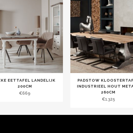
EKE EETTAFEL LANDELIJK
PADSTOW KLOOSTERTA
200CM
INDUSTRIEEL HOUT MET
260CM
€
669
€
1.325