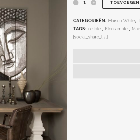
TOEVOEGEN
CATEGORIEËN:
Maison White
,
T
TAGS:
eettafel
,
Kloostertafel
,
Mai
[social_share_list]