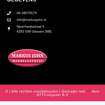
06-28575579
info@markusjohn.nl
Nijverheidsstraat 5
4283 GW Giessen (NB)
© | Alle rechten voorbehouden | Gemaakt met
door
ATTComputer B.V