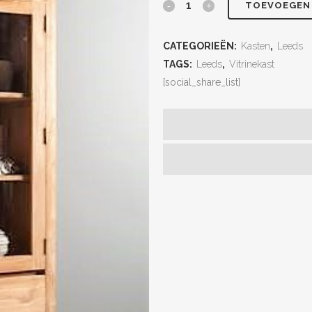
TOEVOEGEN
CATEGORIEËN:
Kasten
,
Leeds
TAGS:
Leeds
,
Vitrinekast
[social_share_list]