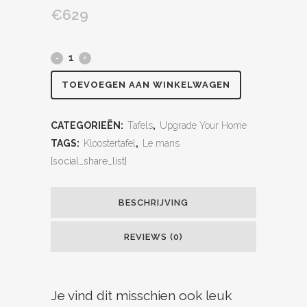
€
629
TOEVOEGEN AAN WINKELWAGEN
CATEGORIEËN:
Tafels
,
Upgrade Your Home
TAGS:
Kloostertafel
,
Le mans
[social_share_list]
BESCHRIJVING
REVIEWS (0)
Je vind dit misschien ook leuk