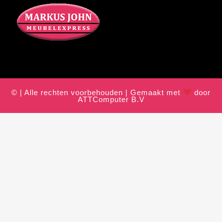
© | Alle rechten voorbehouden | Gemaakt met
door
ATTComputer B.V