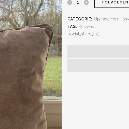
TOEVOEGEN
CATEGORIE:
Upgrade Your Hom
TAG:
Kussens
[social_share_list]