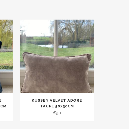
E
KUSSEN VELVET ADORE
0CM
TAUPE 50X30CM
€
50