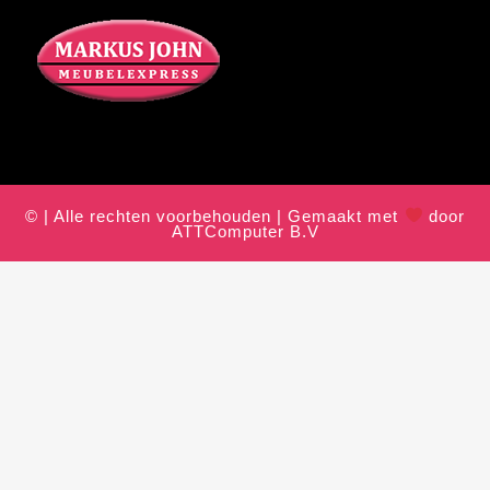
© | Alle rechten voorbehouden | Gemaakt met
door
ATTComputer B.V