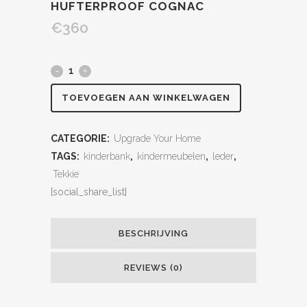
HUFTERPROOF COGNAC
€
360
TOEVOEGEN AAN WINKELWAGEN
CATEGORIE:
Upgrade Your Home
TAGS:
kinderbank
,
kindermeubelen
,
leder
,
Tekkie
[social_share_list]
BESCHRIJVING
REVIEWS (0)