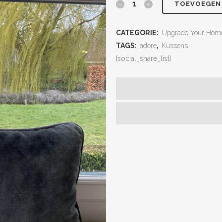
TOEVOEGEN
CATEGORIE:
Upgrade Your Hom
TAGS:
adore
,
Kussens
[social_share_list]