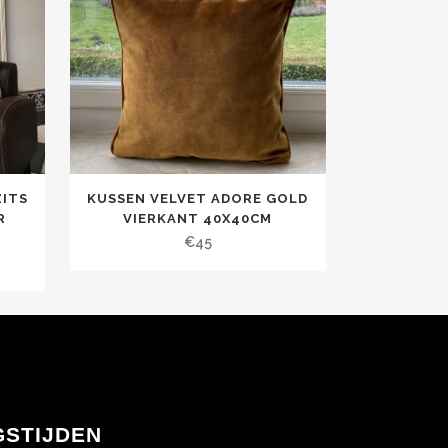
ZITS
KUSSEN VELVET ADORE GOLD
R
VIERKANT 40X40CM
€
45
GSTIJDEN