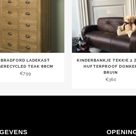
BRADFORD LADEKAST
KINDERBANKJE TEKKIE 2 
GERECYCLED TEAK 88CM
HUFTERPROOF DONKE
BRUIN
€
799
€
360
GEVENS
OPENIN