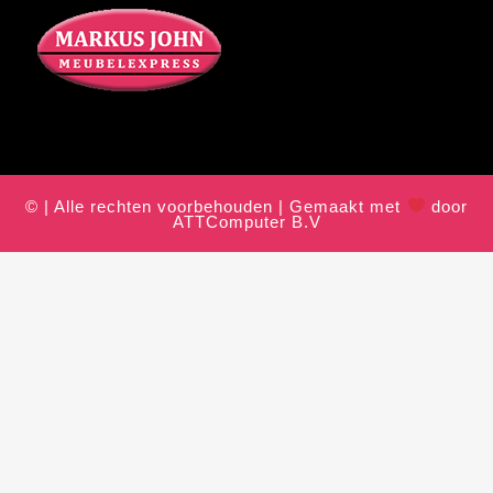
© | Alle rechten voorbehouden | Gemaakt met
door
ATTComputer B.V