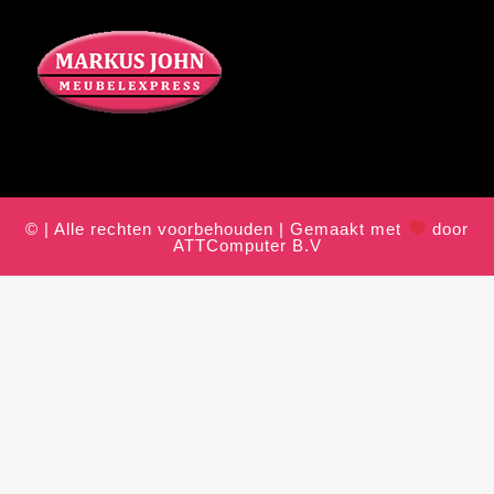
© | Alle rechten voorbehouden | Gemaakt met
door
ATTComputer B.V