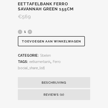
EETTAFELBANK FERRO
SAVANNAH GREEN 155CM
€
569
TOEVOEGEN AAN WINKELWAGEN
CATEGORIE:
Stoelen
TAGS:
eetkamerbank
,
Ferro
[social_share_list]
BESCHRIJVING
REVIEWS (0)