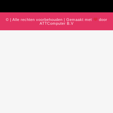
© | Alle rechten voorbehouden | Gemaakt met
door
ATTComputer B.V