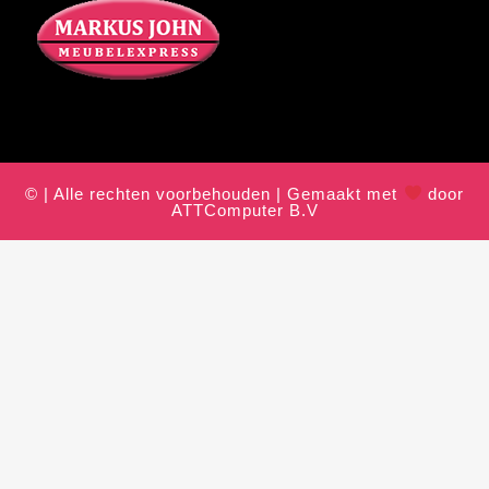
© | Alle rechten voorbehouden | Gemaakt met
door
ATTComputer B.V