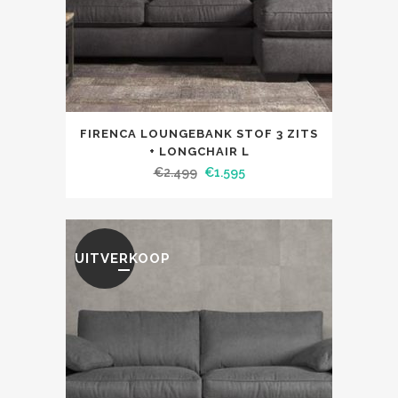
FIRENCA LOUNGEBANK STOF 3 ZITS
+ LONGCHAIR L
€
2.499
€
1.595
UITVERKOOP