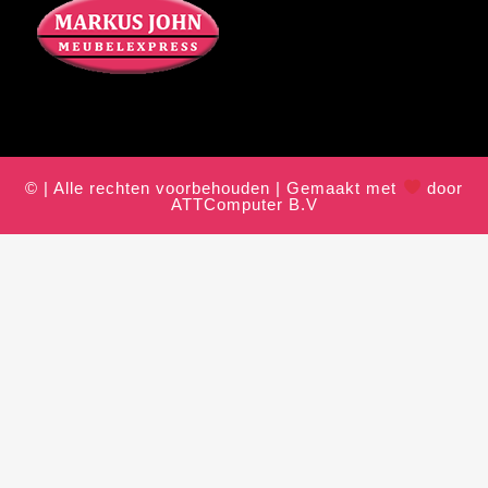
© | Alle rechten voorbehouden | Gemaakt met
door
ATTComputer B.V