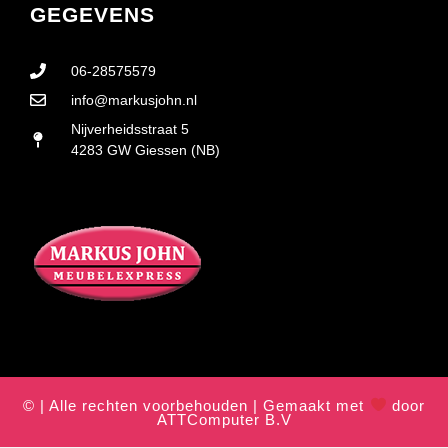
GEGEVENS
06-28575579
info@markusjohn.nl
Nijverheidsstraat 5
4283 GW Giessen (NB)
© | Alle rechten voorbehouden | Gemaakt met
door
ATTComputer B.V