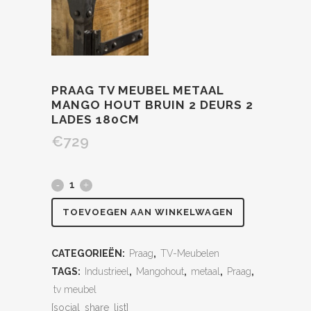
PRAAG TV MEUBEL METAAL
MANGO HOUT BRUIN 2 DEURS 2
LADES 180CM
€
729
TOEVOEGEN AAN WINKELWAGEN
CATEGORIEËN:
Praag
,
TV-Meubelen
TAGS:
Industrieel
,
Mangohout
,
metaal
,
Praag
,
tv meubel
[social_share_list]