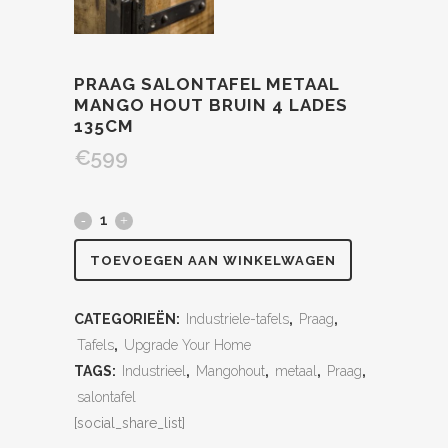
PRAAG SALONTAFEL METAAL
MANGO HOUT BRUIN 4 LADES
135CM
€
599
TOEVOEGEN AAN WINKELWAGEN
CATEGORIEËN:
Industriele-tafels
,
Praag
,
Tafels
,
Upgrade Your Home
TAGS:
Industrieel
,
Mangohout
,
metaal
,
Praag
,
salontafel
[social_share_list]