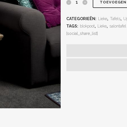
TOEVOEGEN
CATEGORIEËN:
Lieke
,
Tafels
,
U
TAGS:
blokpoot
,
Lieke
,
salontafel
[social_share_list]