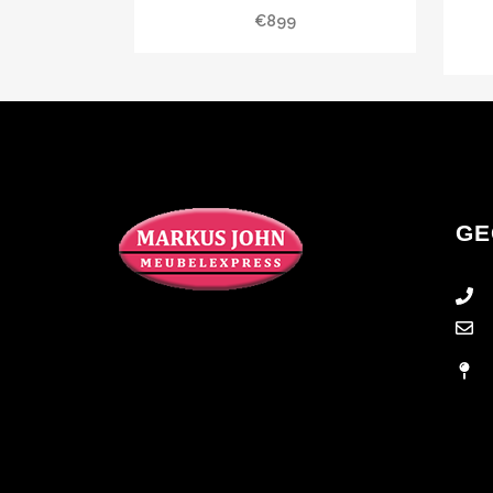
€
899
GE