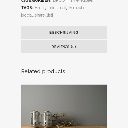
CATEGORIEËN:
BRUUT
,
TV-Meubelen
TAGS:
Bruut
,
Industrieel
,
tv meubel
[social_share_list]
BESCHRIJVING
REVIEWS (0)
Related products