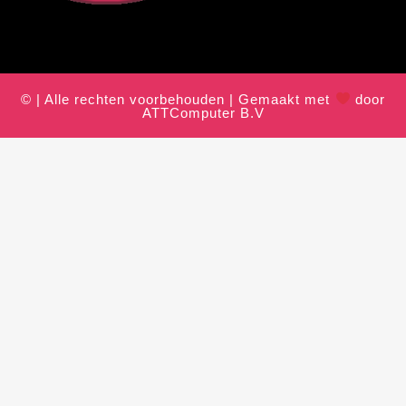
© | Alle rechten voorbehouden | Gemaakt met
door
ATTComputer B.V