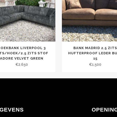
HOEKBANK LIVERPOOL 3
BANK MADRID 2.5 ZIT
TS/HOEK/2.5 ZITS STOF
HUFTERPROOF LEDER B
ADORE VELVET GREEN
15
€
2.650
€
1.500
GEVENS
OPENIN