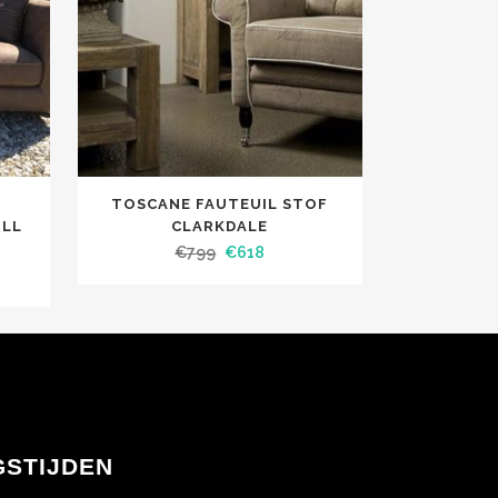
S
TOSCANE FAUTEUIL STOF
ULL
CLARKDALE
€
799
€
618
GSTIJDEN