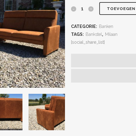
TOEVOEGEN
CATEGORIE:
Banken
TAGS:
Bankstel
,
Milaan
[social_share_list]