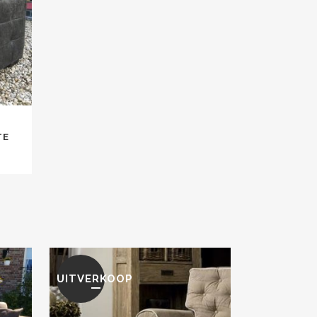
TE
UITVERKOOP