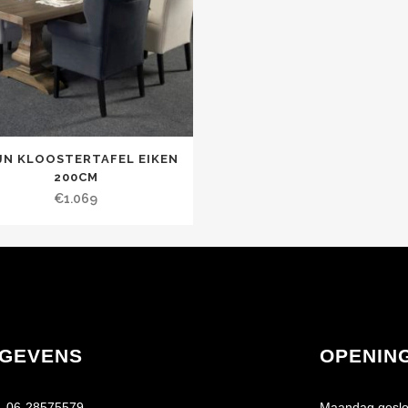
JN KLOOSTERTAFEL EIKEN
200CM
€
1.069
GEVENS
OPENIN
06-28575579
Maandag geslo