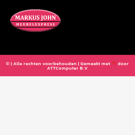
© | Alle rechten voorbehouden | Gemaakt met
door
ATTComputer B.V