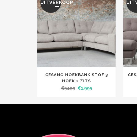
UITVERKOOP
UIT
CESANO HOEKBANK STOF 3
CES
HOEK 2 ZITS
€
3.199
€
1.995