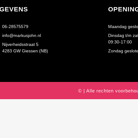
GEVENS
OPENIN
06-28575579
Maandag geslo
info@markusjohn.nl
Dinsdag t/m za
09:30-17:00
Nijverheidsstraat 5
4283 GW Giessen (NB)
Zondag geslot
© | Alle rechten voorbeh