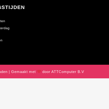
GSTIJDEN
ten
terdag
en
ouden | Gemaakt met
door ATTComputer B.V