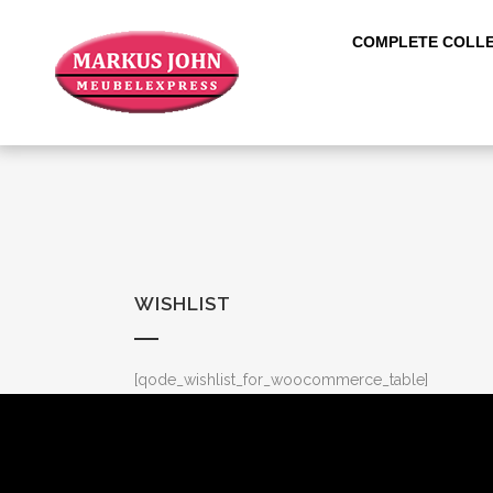
COMPLETE COLLE
WISHLIST
[qode_wishlist_for_woocommerce_table]