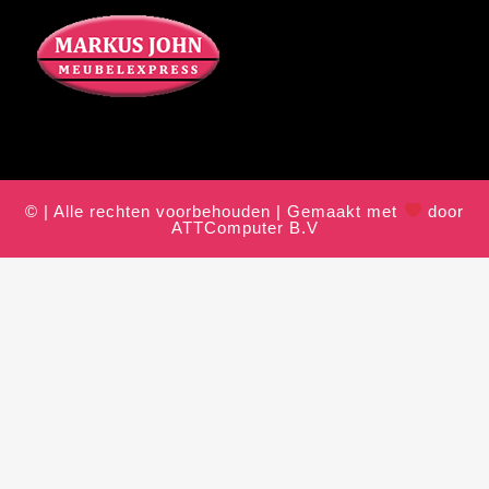
© | Alle rechten voorbehouden | Gemaakt met
door
ATTComputer B.V