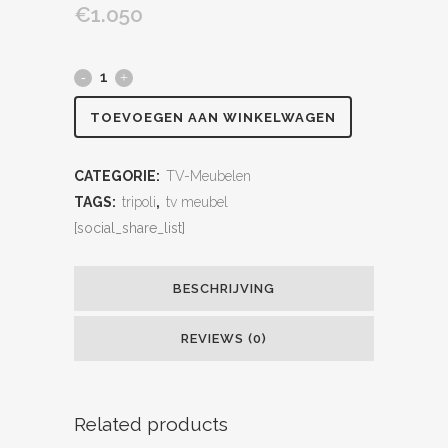
€
1.050
TOEVOEGEN AAN WINKELWAGEN
CATEGORIE:
TV-Meubelen
TAGS:
tripoli
,
tv meubel
[social_share_list]
BESCHRIJVING
REVIEWS (0)
Related products