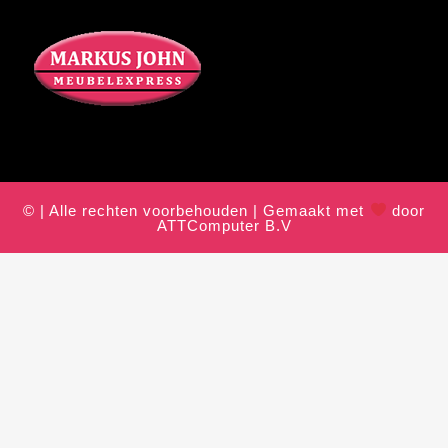
© | Alle rechten voorbehouden | Gemaakt met
door
ATTComputer B.V