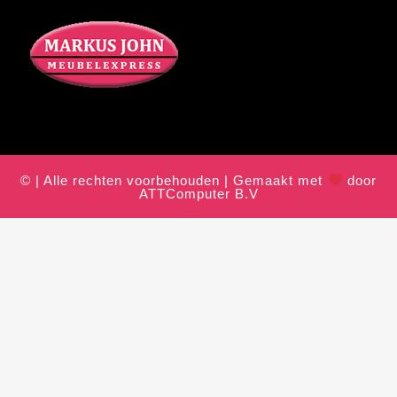
© | Alle rechten voorbehouden | Gemaakt met
door
ATTComputer B.V