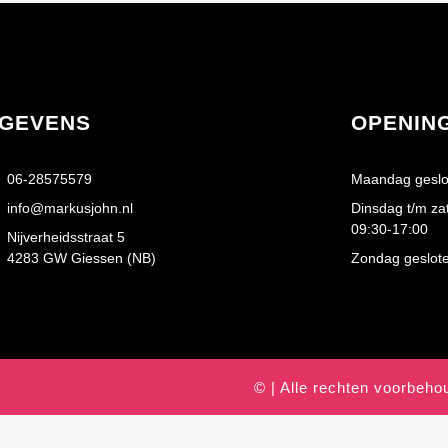
GEVENS
OPENIN
06-28575579
Maandag geslo
info@markusjohn.nl
Dinsdag t/m za
09:30-17:00
Nijverheidsstraat 5
4283 GW Giessen (NB)
Zondag geslot
© | Alle rechten voorbeh