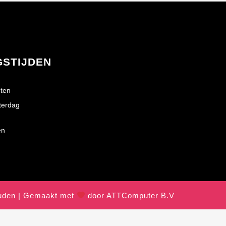
GSTIJDEN
ten
terdag
en
ouden | Gemaakt met
door ATTComputer B.V