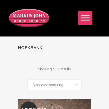
HOEKBANK
Showing all 2 results
Standaard sortering