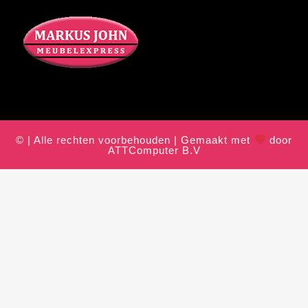
© | Alle rechten voorbehouden | Gemaakt met
door
ATTComputer B.V