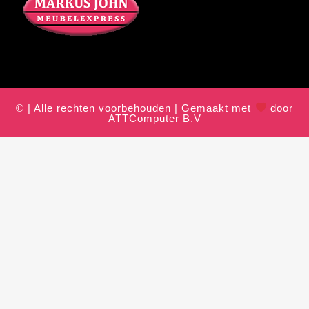
© | Alle rechten voorbehouden | Gemaakt met
door
ATTComputer B.V