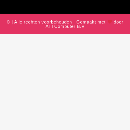
© | Alle rechten voorbehouden | Gemaakt met
door
ATTComputer B.V