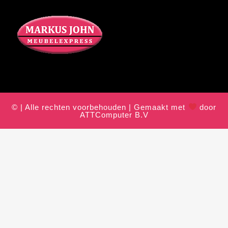
© | Alle rechten voorbehouden | Gemaakt met
door
ATTComputer B.V