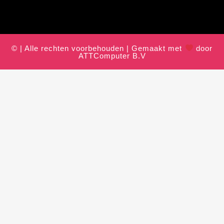
© | Alle rechten voorbehouden | Gemaakt met
door
ATTComputer B.V