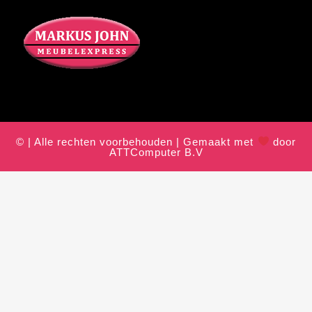
© | Alle rechten voorbehouden | Gemaakt met
door
ATTComputer B.V