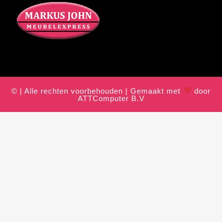
© | Alle rechten voorbehouden | Gemaakt met
door
ATTComputer B.V