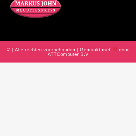
© | Alle rechten voorbehouden | Gemaakt met
door
ATTComputer B.V