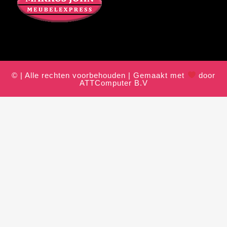
© | Alle rechten voorbehouden | Gemaakt met
door
ATTComputer B.V