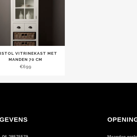
ISTOL VITRINEKAST MET
MANDEN 70 CM
€
699
GEVENS
OPENIN
06-28575579
Maandag geslo