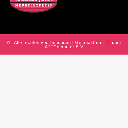
© | Alle rechten voorbehouden | Gemaakt met
door
ATTComputer B.V