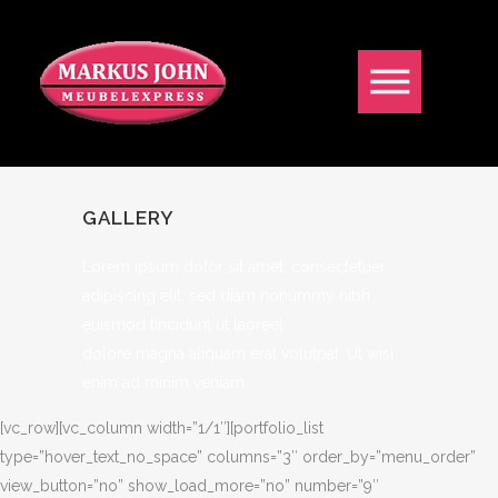
GALLERY
Lorem ipsum dolor sit amet, consectetuer
adipiscing elit, sed diam nonummy nibh
euismod tincidunt ut laoreet
dolore magna aliquam erat volutpat. Ut wisi
enim ad minim veniam.
[vc_row][vc_column width=”1/1″][portfolio_list
type=”hover_text_no_space” columns=”3″ order_by=”menu_order”
view_button=”no” show_load_more=”no” number=”9″