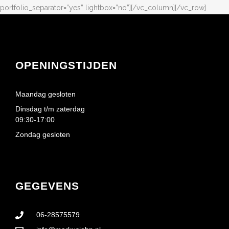
portfolio_separator=”yes” lightbox=”no”][/vc_column][/vc_row]
OPENINGSTIJDEN
Maandag gesloten
Dinsdag t/m zaterdag
09:30-17:00
Zondag gesloten
GEGEVENS
06-28575579