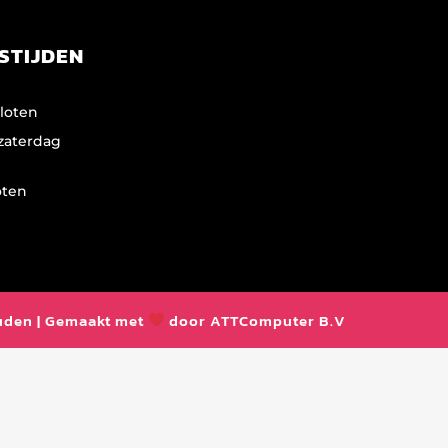
STIJDEN
loten
zaterdag
oten
ouden | Gemaakt met
door ATTComputer B.V