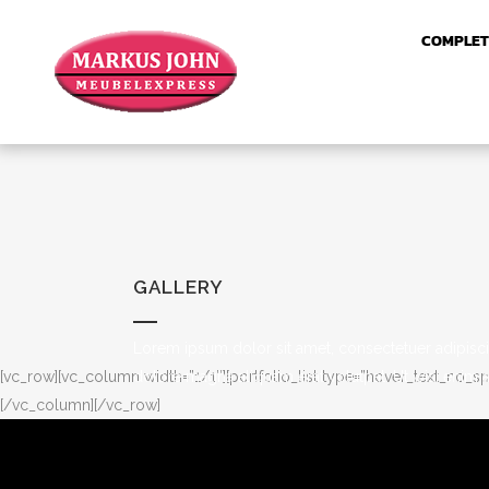
COMPLET
GALLERY
Lorem ipsum dolor sit amet, consectetuer adipisc
[vc_row][vc_column width=”1/1″][portfolio_list type=”hover_text_no
dolore magna aliquam erat volutpat. Ut wisi enim
[/vc_column][/vc_row]