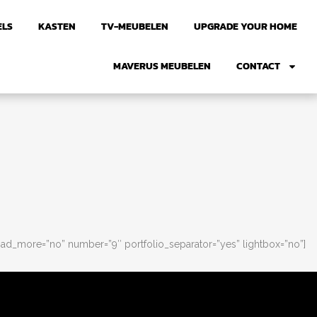
ELS
KASTEN
TV-MEUBELEN
UPGRADE YOUR HOME
MAVERUS MEUBELEN
CONTACT
ad_more=”no” number=”9″ portfolio_separator=”yes” lightbox=”no”]