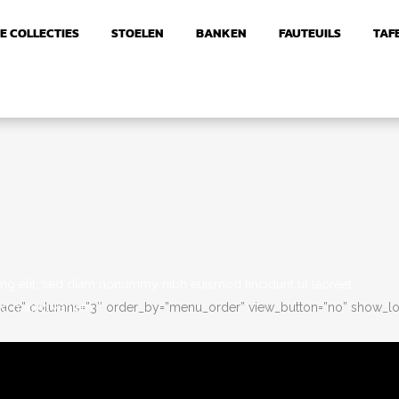
E COLLECTIES
STOELEN
BANKEN
FAUTEUILS
TAF
ing elit, sed diam nonummy nibh euismod tincidunt ut laoreet
_space” columns=”3″ order_by=”menu_order” view_button=”no” show_lo
 ad minim veniam.